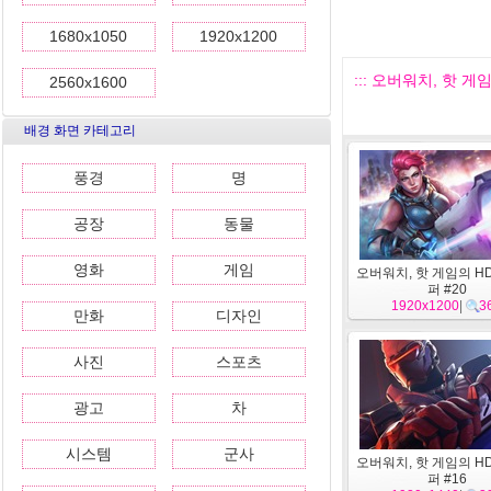
1680x1050
1920x1200
::: 오버워치, 핫 게임
2560x1600
배경 화면 카테고리
풍경
명
공장
동물
영화
게임
오버워치, 핫 게임의 H
퍼 #20
1920x1200
|
3
만화
디자인
사진
스포츠
광고
차
시스템
군사
오버워치, 핫 게임의 H
퍼 #16