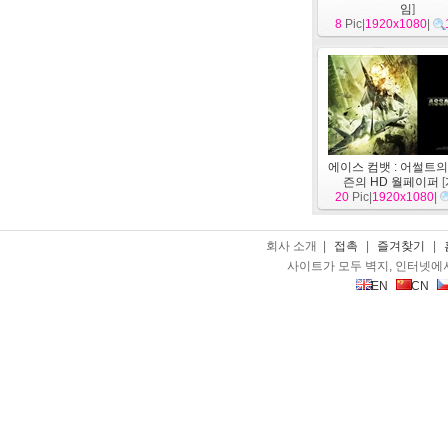
임
]
8
Pic|
1920x1080
|
에이스 컴뱃 : 어썰트
즌의 HD 월페이퍼
[
20
Pic|
1920x1080
|
회사 소개 |
접촉
|
즐겨찾기
|
사이트가 모두 벽지, 인터넷에
EN
CN