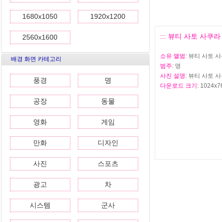
1680x1050
1920x1200
::: 뷰티 사토 사쿠라 
2560x1600
소유 앨범
: 뷰티 사토 
배경 화면 카테고리
범주
: 명
사진 설명
: 뷰티 사토 
풍경
명
다운로드 크기
: 1024x7
공장
동물
영화
게임
만화
디자인
사진
스포츠
광고
차
시스템
군사