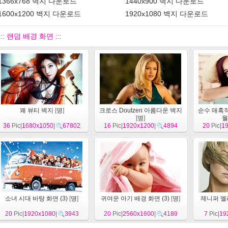
1366x768 벽지 다운로드
1440x900 벽지 다운로드
1600x1200 벽지 다운로드
1920x1080 벽지 다운로드
::: 랜덤 배경 화면 :::
꽤 뷰티 벽지
[
명
]
크로스 Doutzen 아름다운 벽지
순수 매혹적
[
명
]
월
36
Pic|
1680x1050
|
67802
16
Pic|
1920x1200
|
4894
20
Pic|
1
소녀 시대 바탕 화면 (3)
[
명
]
귀여운 아기 배경 화면 (3)
[
명
]
제니퍼 엘
20
Pic|
1920x1080
|
3943
20
Pic|
2560x1600
|
4189
7
Pic|
19