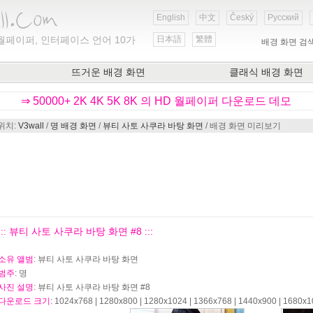
English
中文
Český
Русский
월페이퍼, 인터페이스 언어 10가
日本語
繁體
배경 화면 검
뜨거운 배경 화면
클래식 배경 화면
⇒ 50000+ 2K 4K 5K 8K 의 HD 월페이퍼 다운로드 데모
위치:
V3wall
/
명 배경 화면
/
뷰티 사토 사쿠라 바탕 화면
/ 배경 화면 미리보기
::: 뷰티 사토 사쿠라 바탕 화면 #8 :::
소유 앨범
: 뷰티 사토 사쿠라 바탕 화면
범주
: 명
사진 설명
: 뷰티 사토 사쿠라 바탕 화면 #8
다운로드 크기
: 1024x768 | 1280x800 | 1280x1024 | 1366x768 | 1440x900 | 1680x