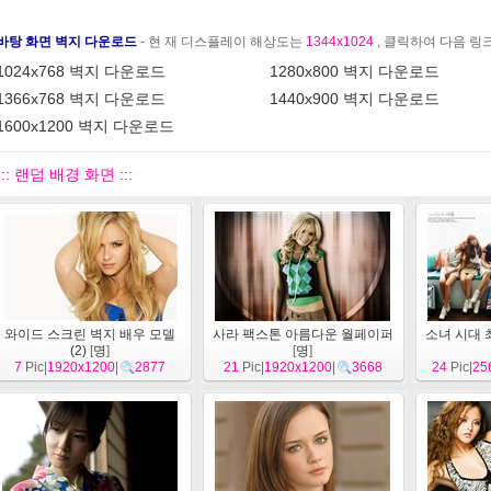
바탕 화면 벽지 다운로드
- 현 재 디스플레이 해상도는
1344x1024
, 클릭하여 다음 
1024x768 벽지 다운로드
1280x800 벽지 다운로드
1366x768 벽지 다운로드
1440x900 벽지 다운로드
1600x1200 벽지 다운로드
::: 랜덤 배경 화면 :::
와이드 스크린 벽지 배우 모델
사라 팩스톤 아름다운 월페이퍼
소녀 시대 
(2)
[
명
]
[
명
]
7
Pic|
1920x1200
|
2877
21
Pic|
1920x1200
|
3668
24
Pic|
25