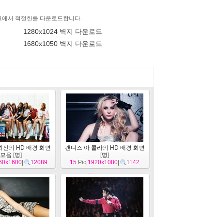
링크에서 적절한를 다운로드합니다.
1280x1024 벽지 다운로드
1680x1050 벽지 다운로드
최신의 HD 배경 화면
캔디스 아 콜라의 HD 배경 화면
모음
[
명
]
[
명
]
60x1600
|
12089
15
Pic|
1920x1080
|
1142