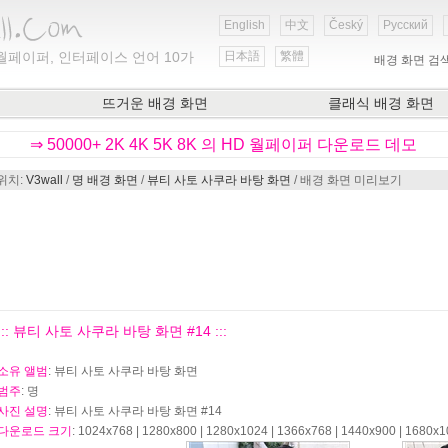
English
中文
Český
Русский
월페이퍼, 인터페이스 언어 10가
日本語
繁體
배경 화면 검
뜨거운 배경 화면
클래식 배경 화면
⇒ 50000+ 2K 4K 5K 8K 의 HD 월페이퍼 다운로드 데모
위치:
V3wall
/
명 배경 화면
/
뷰티 사토 사쿠라 바탕 화면
/ 배경 화면 미리보기
::: 뷰티 사토 사쿠라 바탕 화면 #14 :::
소유 앨범
: 뷰티 사토 사쿠라 바탕 화면
범주
: 명
사진 설명
: 뷰티 사토 사쿠라 바탕 화면 #14
다운로드 크기
: 1024x768 | 1280x800 | 1280x1024 | 1366x768 | 1440x900 | 1680x