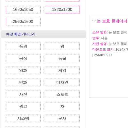
1680x1050
1920x1200
::: 눈 보호 월페이퍼 모
2560x1600
소유 앨범
: 눈 보호 월
배경 화면 카테고리
범주
: 다른
사진 설명
: 눈 보호 월페
풍경
명
다운로드 크기
: 1024x7
| 2560x1600
공장
동물
영화
게임
만화
디자인
사진
스포츠
광고
차
시스템
군사