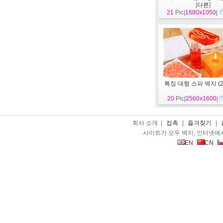
[
다른
]
21
Pic|
1680x1050
|
특징 대형 스파 벽지 (2
20
Pic|
2560x1600
|
회사 소개 |
접촉
|
즐겨찾기
|
사이트가 모두 벽지, 인터넷에
EN
CN