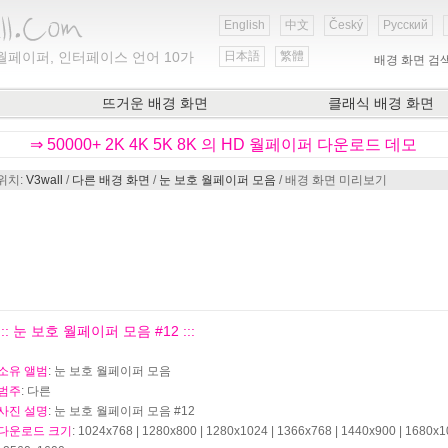
English
中文
Český
Русский
월페이퍼, 인터페이스 언어 10가
日本語
繁體
배경 화면 검
뜨거운 배경 화면
클래식 배경 화면
⇒ 50000+ 2K 4K 5K 8K 의 HD 월페이퍼 다운로드 데모
위치:
V3wall
/
다른 배경 화면
/
눈 보호 월페이퍼 모음
/ 배경 화면 미리보기
::: 눈 보호 월페이퍼 모음 #12 :::
소유 앨범
: 눈 보호 월페이퍼 모음
범주
: 다른
사진 설명
: 눈 보호 월페이퍼 모음 #12
다운로드 크기
: 1024x768 | 1280x800 | 1280x1024 | 1366x768 | 1440x900 | 1680x