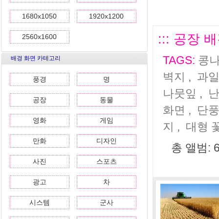
1680x1050
1920x1200
::: 공장 
2560x1600
TAGS:
콩나
배경 화면 카테고리
벽지
,
과일
풍경
명
나뭇잎
,
난
공장
동물
화면
,
단풍
영화
게임
지
,
대형 
만화
디자인
총 앨범: 
사진
스포츠
광고
차
시스템
군사