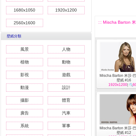
1680x1050
1920x1200
::: Mischa Barto
2560x1600
壁紙分類
風景
人物
植物
動物
影視
遊戲
Mischa Barton 米莎
壁紙 #16
1920x1200
|
6
動漫
設計
攝影
體育
廣告
汽車
系統
軍事
Mischa Barton 米莎
壁紙 #12