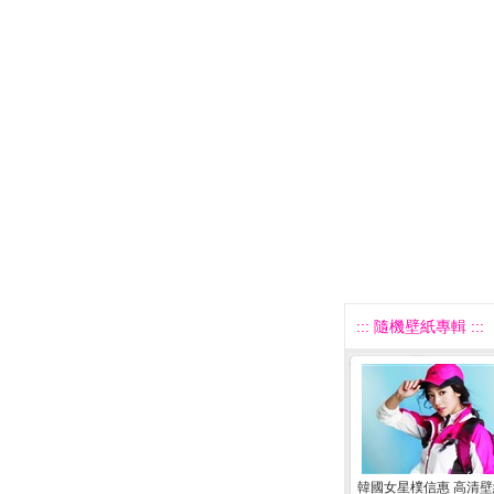
::: 隨機壁紙專輯 :::
韓國女星樸信惠 高清壁