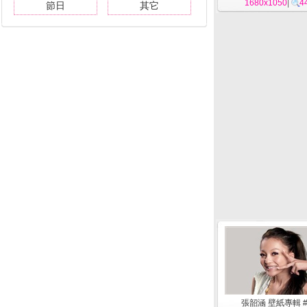
1680x1050
|
4
節日
其它
張韶涵 壁紙專輯 #