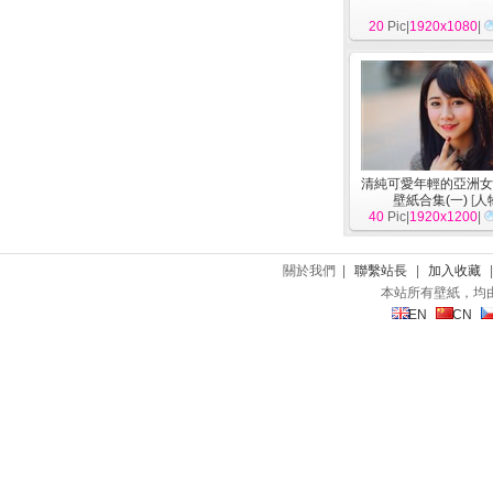
20
Pic|
1920x1080
|
清純可愛年輕的亞洲女
壁紙合集(一)
[
人
40
Pic|
1920x1200
|
關於我們 |
聯繫站長
|
加入收藏
本站所有壁紙，均
EN
CN