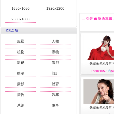
1680x1050
1920x1200
::: 張韶涵 壁紙專輯 :
2560x1600
壁紙分類
風景
人物
植物
動物
影視
遊戲
張韶涵 壁紙專輯 #
1680x1050
|
5
動漫
設計
攝影
體育
廣告
汽車
系統
軍事
張韶涵 壁紙專輯 #