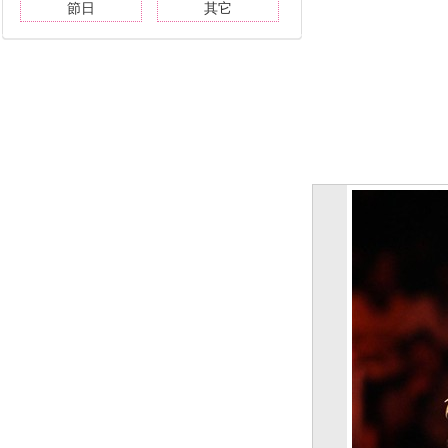
節日
其它