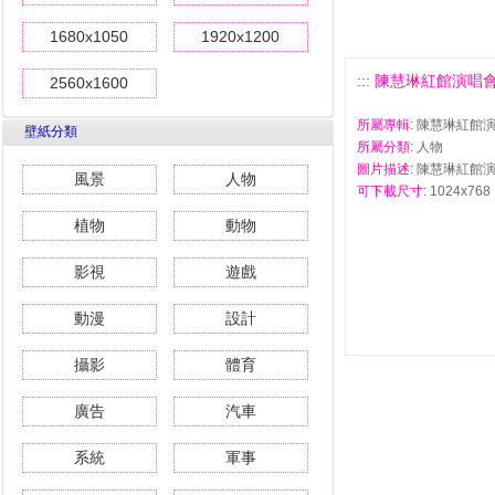
1680x1050
1920x1200
::: 陳慧琳紅館演唱會壁
2560x1600
所屬專輯
: 陳慧琳紅館
壁紙分類
所屬分類
: 人物
圖片描述
: 陳慧琳紅館演
風景
人物
可下載尺寸
: 1024x768 
植物
動物
影視
遊戲
動漫
設計
攝影
體育
廣告
汽車
系統
軍事