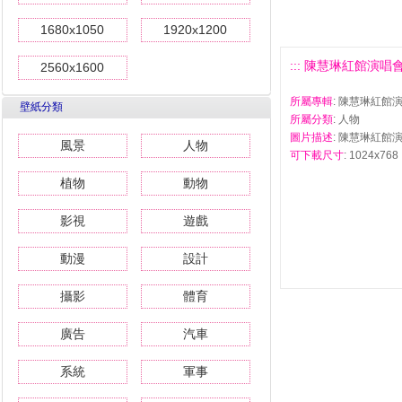
1680x1050
1920x1200
::: 陳慧琳紅館演唱會壁
2560x1600
所屬專輯
: 陳慧琳紅館
壁紙分類
所屬分類
: 人物
圖片描述
: 陳慧琳紅館演
風景
人物
可下載尺寸
: 1024x768 
植物
動物
影視
遊戲
動漫
設計
攝影
體育
廣告
汽車
系統
軍事