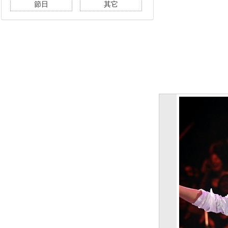
節日
其它