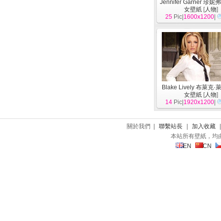
Jennifer Garner 珍
女壁紙
[
人物
]
25
Pic|
1600x1200
|
Blake Lively 布萊克
女壁紙
[
人物
]
14
Pic|
1920x1200
|
關於我們 |
聯繫站長
|
加入收藏
本站所有壁紙，均
EN
CN