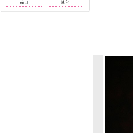
節日
其它