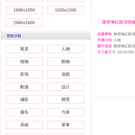
1680x1050
1920x1200
::: 陳慧琳紅館演唱會壁
2560x1600
所屬專輯
: 陳慧琳紅館
壁紙分類
所屬分類
: 人物
圖片描述
: 陳慧琳紅館演
風景
人物
可下載尺寸
: 1024x768 
植物
動物
影視
遊戲
動漫
設計
攝影
體育
廣告
汽車
系統
軍事