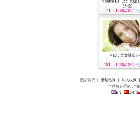
Monica Bellucci 莫
[
人物
]
7
Pic|
1280x1024
|
May J 美女壁紙
[
10
Pic|
1600x1200
|
關於我們 |
聯繫站長
|
加入收藏
本站所有壁紙，均
EN
CN