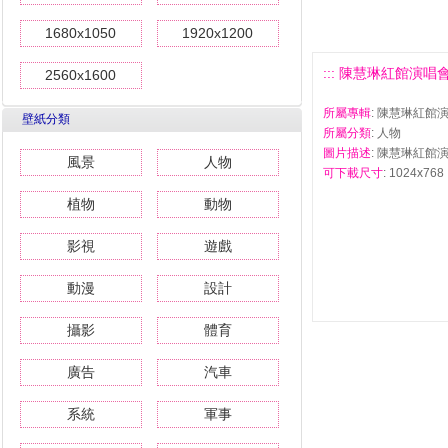
1680x1050
1920x1200
::: 陳慧琳紅館演唱會壁
2560x1600
所屬專輯
: 陳慧琳紅館
壁紙分類
所屬分類
: 人物
圖片描述
: 陳慧琳紅館演
風景
人物
可下載尺寸
: 1024x768 
植物
動物
影視
遊戲
動漫
設計
攝影
體育
廣告
汽車
系統
軍事