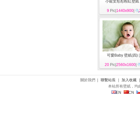
小龍女彤彤粉紅壁紙
9
Pic|
1440x900
|
可愛Baby 壁紙(四)
[
20
Pic|
2560x1600
|
關於我們 |
聯繫站長
|
加入收藏
本站所有壁紙，均
EN
CN