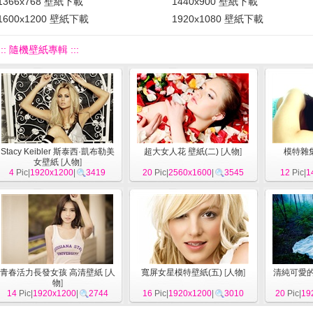
1366x768 壁紙下載
1440x900 壁紙下載
1600x1200 壁紙下載
1920x1080 壁紙下載
::: 隨機壁紙專輯 :::
Stacy Keibler 斯泰西·凱布勒美
超大女人花 壁紙(二)
[
人物
]
模特雜
女壁紙
[
人物
]
4
Pic|
1920x1200
|
3419
20
Pic|
2560x1600
|
3545
12
Pic|
1
青春活力長發女孩 高清壁紙
[
人
寬屏女星模特壁紙(五)
[
人物
]
清純可愛的
物
]
14
Pic|
1920x1200
|
2744
16
Pic|
1920x1200
|
3010
20
Pic|
19