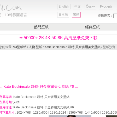
English
中文
Český
Русский
，10种界面语言！
日本語
繁體
壁紙搜索：
熱門壁紙
經典壁紙
⇒ 50000+ 2K 4K 5K 8K 高清壁紙免費下載
您的位置:
V3壁紙站
/
人物 壁紙
/
Kate Beckinsale 凱特·貝金賽爾美女壁紙
/ 壁紙預覽
::: Kate Beckinsale 凱特·貝金賽爾美女壁紙 #6 :::
所屬專輯
: Kate Beckinsale 凱特·貝金賽爾美女壁紙
所屬分類
: 人物
圖片描述
: Kate Beckinsale 凱特·貝金賽爾美女壁紙 #6
可下載尺寸
: 1024x768 | 1280x800 | 1280x1024 | 1366x768 | 1440x900 | 1680x105