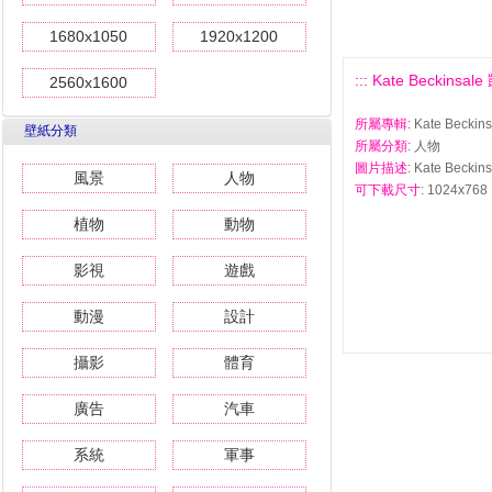
1680x1050
1920x1200
::: Kate Beckin
2560x1600
所屬專輯
: Kate Bec
壁紙分類
所屬分類
: 人物
圖片描述
: Kate Bec
風景
人物
可下載尺寸
: 1024x768 
植物
動物
影視
遊戲
動漫
設計
攝影
體育
廣告
汽車
系統
軍事