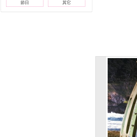
節日
其它