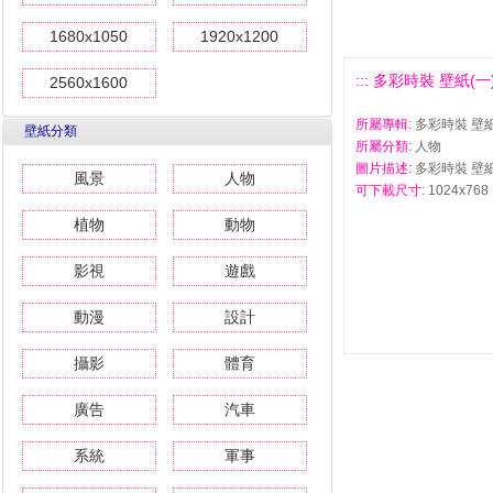
1680x1050
1920x1200
::: 多彩時裝 壁紙(一) 
2560x1600
所屬專輯
: 多彩時裝 壁紙
壁紙分類
所屬分類
: 人物
圖片描述
: 多彩時裝 壁紙
風景
人物
可下載尺寸
: 1024x768 
植物
動物
影視
遊戲
動漫
設計
攝影
體育
廣告
汽車
系統
軍事