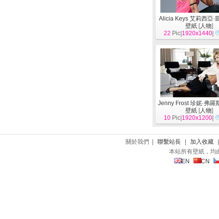
Alicia Keys 艾莉西亞
壁紙
[
人物
]
22
Pic|
1920x1440
|
Jenny Frost 珍妮·弗
壁紙
[
人物
]
10
Pic|
1920x1200
|
關於我們 |
聯繫站長
|
加入收藏
本站所有壁紙，均
EN
CN