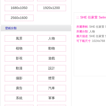
1680x1050
1920x1200
::: SHE 任家萱 Seli
2560x1600
所屬專輯
: SHE 任家萱 
壁紙分類
所屬分類
: 人物
圖片描述
: SHE 任家萱 
風景
人物
可下載尺寸
: 1024x768 
植物
動物
影視
遊戲
動漫
設計
攝影
體育
廣告
汽車
系統
軍事