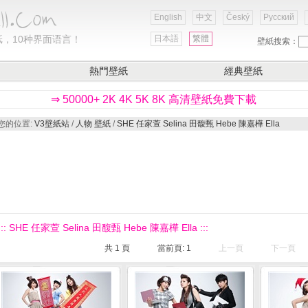
English
中文
Český
Русский
，10种界面语言！
日本語
繁體
壁紙搜索：
熱門壁紙
經典壁紙
⇒ 50000+ 2K 4K 5K 8K 高清壁紙免費下載
您的位置:
V3壁紙站
/
人物 壁紙
/
SHE 任家萱 Selina 田馥甄 Hebe 陳嘉樺 Ella
::: SHE 任家萱 Selina 田馥甄 Hebe 陳嘉樺 Ella :::
共
1
頁
當前頁:
1
上一頁
下一頁