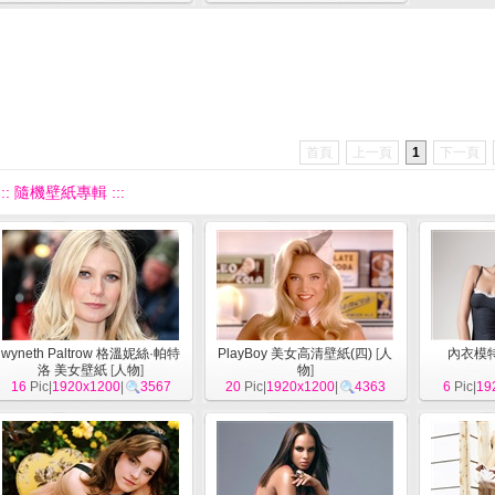
首頁
上一頁
1
下一頁
::: 隨機壁紙專輯 :::
wyneth Paltrow 格溫妮絲·帕特
PlayBoy 美女高清壁紙(四)
[
人
內衣模特
洛 美女壁紙
[
人物
]
物
]
16
Pic|
1920x1200
|
3567
20
Pic|
1920x1200
|
4363
6
Pic|
19