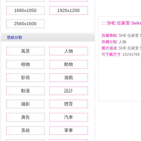
1680x1050
1920x1200
::: SHE 任家萱 Seli
2560x1600
所屬專輯
: SHE 任家萱 
壁紙分類
所屬分類
: 人物
圖片描述
: SHE 任家萱 
風景
人物
可下載尺寸
: 1024x768 
植物
動物
影視
遊戲
動漫
設計
攝影
體育
廣告
汽車
系統
軍事