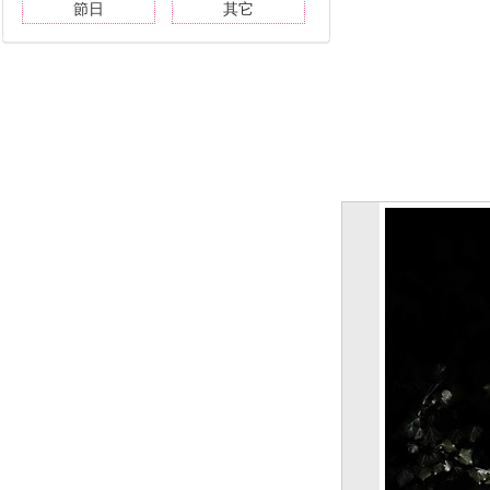
節日
其它