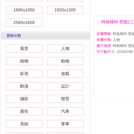
1680x1050
1920x1200
::: 時裝模特 壁紙(三) #
2560x1600
所屬專輯
: 時裝模特 壁紙
壁紙分類
所屬分類
: 人物
圖片描述
: 時裝模特 壁紙
風景
人物
可下載尺寸
: 1024x768 
植物
動物
影視
遊戲
動漫
設計
攝影
體育
廣告
汽車
系統
軍事