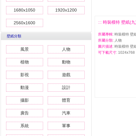
1680x1050
1920x1200
::: 時裝模特 壁紙(九) 
2560x1600
所屬專輯
: 時裝模特 壁紙
壁紙分類
所屬分類
: 人物
圖片描述
: 時裝模特 壁紙
風景
人物
可下載尺寸
: 1024x768 
植物
動物
影視
遊戲
動漫
設計
攝影
體育
廣告
汽車
系統
軍事