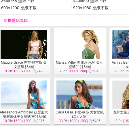
1366x768 壁紙下載
1440x900 壁紙下載
1600x1200 壁紙下載
1920x1080 壁紙下載
::: 隨機壁紙專輯 :::
Maggie Grace 馬吉·格雷斯 美
Marisa Miller 瑪麗莎·米勒 美女
Ashley B
女壁紙
[
人物
]
壁紙(二)
[
人物
]
女
19
Pic|
1600x1200
|
2423
7
Pic|
1600x1200
|
2920
20
Pic|
1
Alessandra Ambrosio 亞歷山大
Carla Ossa 卡拉·歐莎 美女壁紙
寬屏女星合
·安布羅休美女壁紙(三)
[
人物
]
(二)
[
人物
]
10
Pic|
1600x1200
|
3375
33
Pic|
1920x1200
|
6485
9
Pic|
19