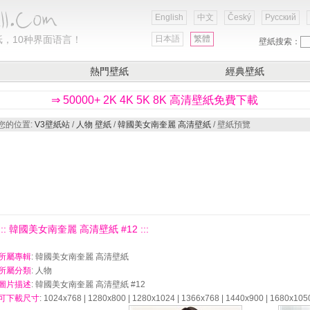
English
中文
Český
Русский
，10种界面语言！
日本語
繁體
壁紙搜索：
熱門壁紙
經典壁紙
⇒ 50000+ 2K 4K 5K 8K 高清壁紙免費下載
您的位置:
V3壁紙站
/
人物 壁紙
/
韓國美女南奎麗 高清壁紙
/ 壁紙預覽
::: 韓國美女南奎麗 高清壁紙 #12 :::
所屬專輯
: 韓國美女南奎麗 高清壁紙
所屬分類
: 人物
圖片描述
: 韓國美女南奎麗 高清壁紙 #12
可下載尺寸
: 1024x768 | 1280x800 | 1280x1024 | 1366x768 | 1440x900 | 1680x105