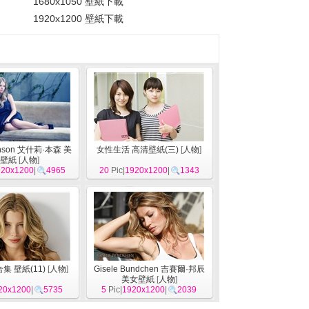
1680x1050 壁紙下載
1920x1200 壁紙下載
enson 艾什莉·本森 美
女性生活 高清壁紙(三)
[
人物
]
壁紙
[
人物
]
920x1200
|
4965
20
Pic|
1920x1200
|
1343
集 壁紙(11)
[
人物
]
Gisele Bundchen 吉賽爾·邦辰
美女壁紙
[
人物
]
20x1200
|
5735
5
Pic|
1920x1200
|
2039