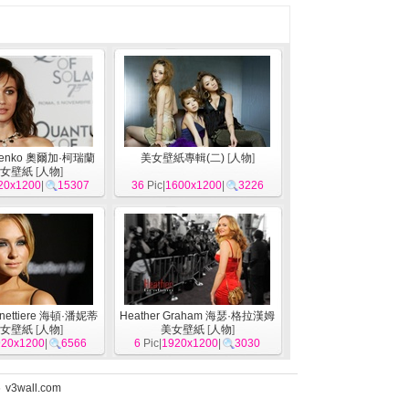
ylenko 奧爾加·柯瑞蘭
美女壁紙專輯(二)
[
人物
]
女壁紙
[
人物
]
20x1200
|
15307
36
Pic|
1600x1200
|
3226
anettiere 海頓·潘妮蒂
Heather Graham 海瑟·格拉漢姆
女壁紙
[
人物
]
美女壁紙
[
人物
]
920x1200
|
6566
6
Pic|
1920x1200
|
3030
5
v3wall.com