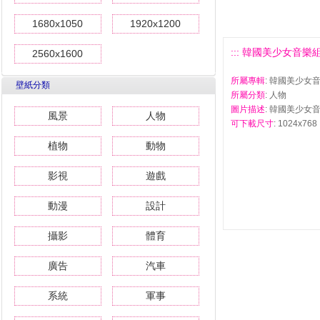
1680x1050
1920x1200
::: 韓國美少女音樂組
2560x1600
所屬專輯
: 韓國美少女
壁紙分類
所屬分類
: 人物
圖片描述
: 韓國美少女
風景
人物
可下載尺寸
: 1024x768 
植物
動物
影視
遊戲
動漫
設計
攝影
體育
廣告
汽車
系統
軍事