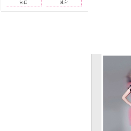
節日
其它