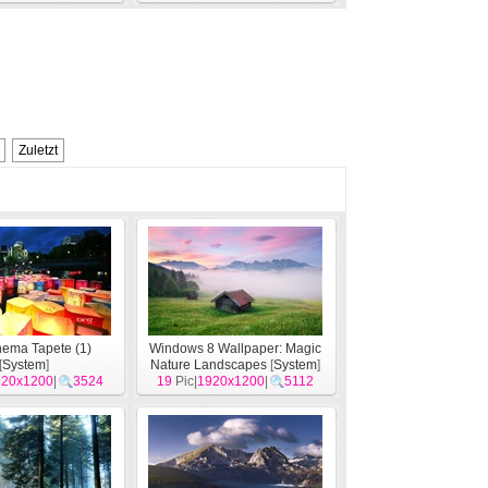
Zuletzt
hema Tapete (1)
Windows 8 Wallpaper: Magic
[
System
]
Nature Landscapes
[
System
]
920x1200
|
3524
19
Pic|
1920x1200
|
5112