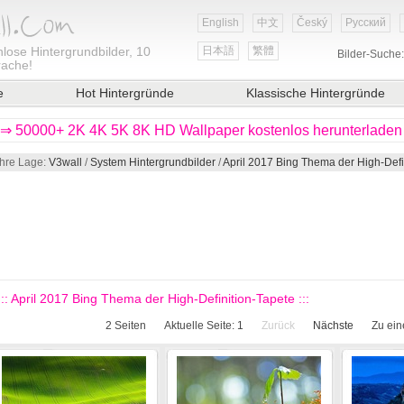
English
中文
Český
Русский
lose Hintergrundbilder, 10
日本語
繁體
Bilder-Suche
rache!
e
Hot Hintergründe
Klassische Hintergründe
⇒ 50000+ 2K 4K 5K 8K HD Wallpaper kostenlos herunterladen
Ihre Lage:
V3wall
/
System Hintergrundbilder
/
April 2017 Bing Thema der High-Defi
::: April 2017 Bing Thema der High-Definition-Tapete :::
2
Seiten
Aktuelle Seite:
1
Zurück
Nächste
Zu ein