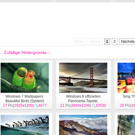
Erste
Zurück
1
2
Nächste
::: Zufällige Hintergründe :::
Windows 7 Wallpapers:
Windows 8 offiziellen
bing T
Beautiful Birds
[
System
]
Panorama Tapete,
17
Pic|
1920x1200
|
4677
21
Stadtansichten, Bridge,
Pic|
3840x1200
|
10530
20
Pic|
1
Horizon
[
System
]