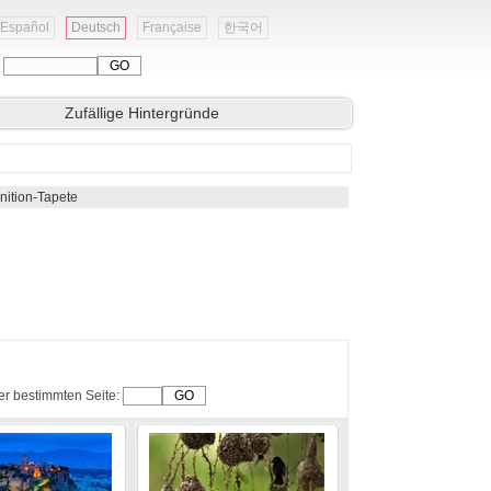
Español
Deutsch
Française
한국어
:
Zufällige Hintergründe
nition-Tapete
er bestimmten Seite: