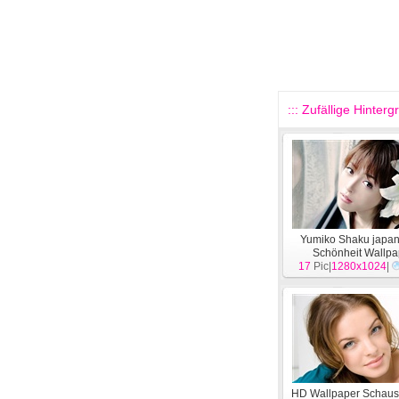
::: Zufällige Hinterg
Yumiko Shaku japan
Schönheit Wallpa
17
Pic|
1280x1024
[
Menschen
|
]
HD Wallpaper Schausp