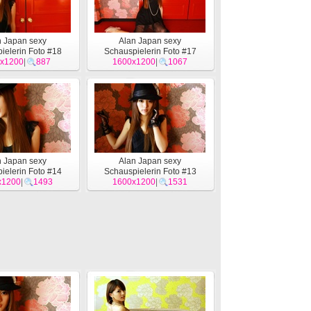
n Japan sexy
Alan Japan sexy
ielerin Foto #18
Schauspielerin Foto #17
x1200
|
887
1600x1200
|
1067
n Japan sexy
Alan Japan sexy
ielerin Foto #14
Schauspielerin Foto #13
x1200
|
1493
1600x1200
|
1531