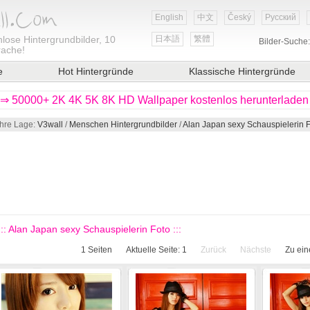
English
中文
Český
Русский
lose Hintergrundbilder, 10
日本語
繁體
Bilder-Suche
rache!
e
Hot Hintergründe
Klassische Hintergründe
⇒ 50000+ 2K 4K 5K 8K HD Wallpaper kostenlos herunterladen
Ihre Lage:
V3wall
/
Menschen Hintergrundbilder
/
Alan Japan sexy Schauspielerin 
::: Alan Japan sexy Schauspielerin Foto :::
1
Seiten
Aktuelle Seite:
1
Zurück
Nächste
Zu ein