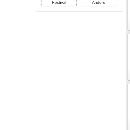
Festival
Andere