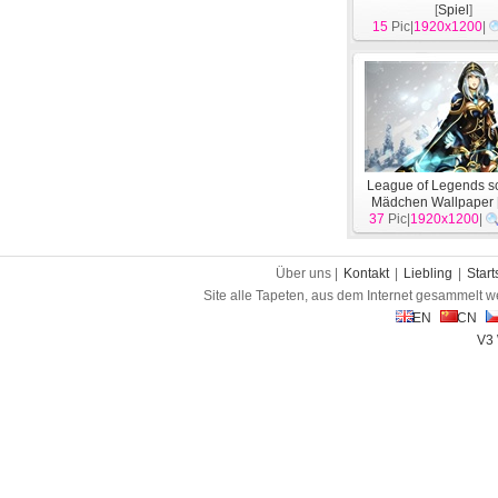
[
Spiel
]
15
Pic|
1920x1200
|
League of Legends 
Mädchen Wallpaper
37
Pic|
1920x1200
|
Über uns |
Kontakt
|
Liebling
|
Start
Site alle Tapeten, aus dem Internet gesammelt w
EN
CN
V3 