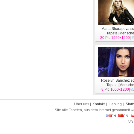
Maria Sharapova s
Tapete
[
Mensch
20
Pic|
1920x1200
|
Roselyn Sanchez s
Tapete
[
Mensch
8
Pic|
1600x1200
|
Über uns |
Kontakt
|
Liebling
|
Start
Site alle Tapeten, aus dem Internet gesammelt w
EN
CN
V3 