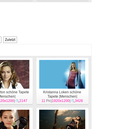
Zuletzt
ton schöne Tapete
Kristanna Loken schöne
Menschen
]
Tapete
[
Menschen
]
920x1200
|
2147
11
Pic|
1920x1200
|
3426