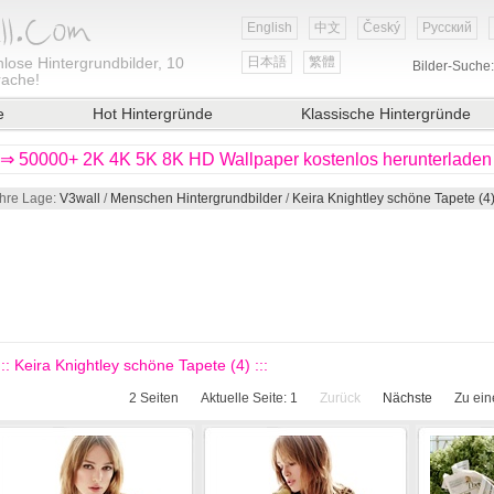
English
中文
Český
Русский
lose Hintergrundbilder, 10
日本語
繁體
Bilder-Suche
rache!
e
Hot Hintergründe
Klassische Hintergründe
⇒ 50000+ 2K 4K 5K 8K HD Wallpaper kostenlos herunterladen
Ihre Lage:
V3wall
/
Menschen Hintergrundbilder
/
Keira Knightley schöne Tapete (4
::: Keira Knightley schöne Tapete (4) :::
2
Seiten
Aktuelle Seite:
1
Zurück
Nächste
Zu ein