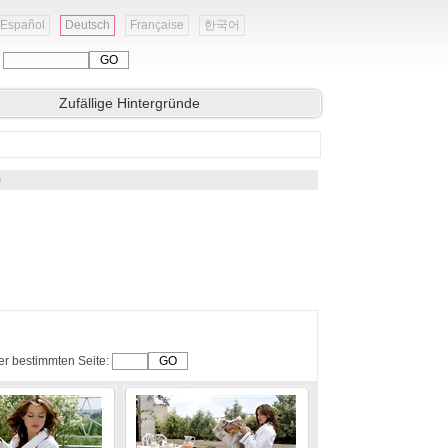
Español
Deutsch
Française
한국어
:
Zufällige Hintergründe
)
er bestimmten Seite: