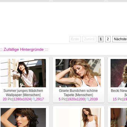
Erste
Zurück
1
2
Nächste
::: Zufällige Hintergründe :::
Summer junges Mädchen
Gisele Bundchen schöne
Becki New
Wallpaper
[
Menschen
]
Tapete
[
Menschen
]
[
20
Pic|
1280x1024
|
2917
5
Pic|
1920x1200
|
2039
15
Pic|
1