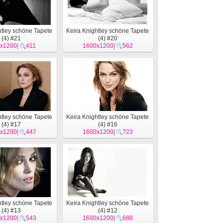
htley schöne Tapete
Keira Knightley schöne Tapete
(4) #21
(4) #20
x1200
|
411
1600x1200
|
562
htley schöne Tapete
Keira Knightley schöne Tapete
(4) #17
(4) #16
x1200
|
447
1600x1200
|
723
htley schöne Tapete
Keira Knightley schöne Tapete
(4) #13
(4) #12
x1200
|
543
1600x1200
|
688