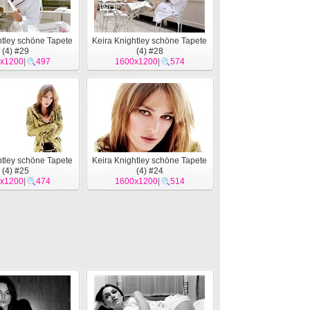
htley schöne Tapete
Keira Knightley schöne Tapete
(4) #29
(4) #28
x1200
|
497
1600x1200
|
574
htley schöne Tapete
Keira Knightley schöne Tapete
(4) #25
(4) #24
x1200
|
474
1600x1200
|
514