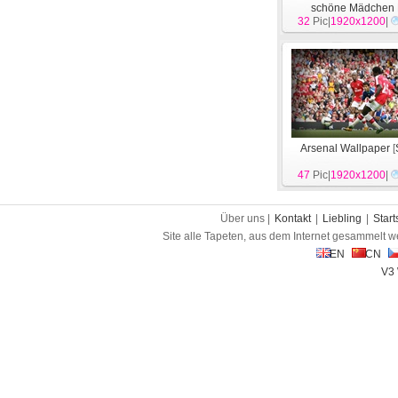
schöne Mädchen
32
Pic|
Wallpaper
1920x1200
[
Spor
|
Arsenal Wallpaper
[
47
Pic|
1920x1200
|
Über uns |
Kontakt
|
Liebling
|
Start
Site alle Tapeten, aus dem Internet gesammelt w
EN
CN
V3 