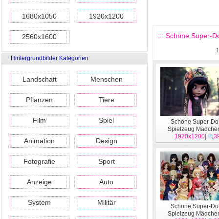
1680x1050
1920x1200
::: Schöne Super-Do
2560x1600
Hintergrundbilder Kategorien
Landschaft
Menschen
Pflanzen
Tiere
Film
Spiel
Schöne Super-Dol
Spielzeug Mädche
1920x1200
Wallpaper #20
|
3
Animation
Design
Fotografie
Sport
Anzeige
Auto
System
Militär
Schöne Super-Dol
Spielzeug Mädche