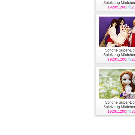
Spielzeug Mädche
1920x1200
Wallpaper #12
|
2
Schöne Super-Dol
Spielzeug Mädche
1920x1200
Wallpaper #8
|
2
Schöne Super-Dol
Spielzeug Mädche
1920x1200
Wallpaper #4
|
3