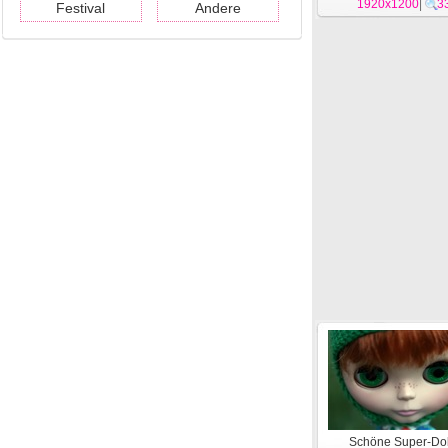
1920x1200
Wallpaper #16
|
3
Festival
Andere
Schöne Super-Dol