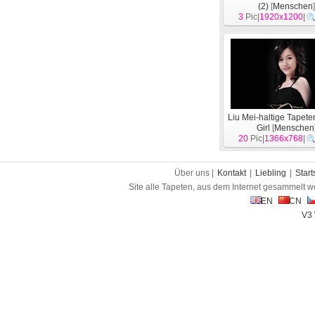
(2)
[
Menschen
3
Pic|
1920x1200
|
Liu Mei-haltige Tapet
Girl
[
Menschen
20
Pic|
1366x768
|
Über uns |
Kontakt
|
Liebling
|
Start
Site alle Tapeten, aus dem Internet gesammelt w
EN
CN
V3 