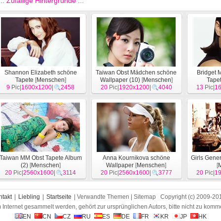
::: Zufällige Hintergründe :::
Shannon Elizabeth schöne
Taiwan Obst Mädchen schöne
Bridget
Tapete
[
Menschen
]
Wallpaper (10)
[
Menschen
]
Tape
9
Pic|
1600x1200
|
2458
20
Pic|
1920x1200
|
4040
13
Pic|
1
Taiwan MM Obst Tapete Album
Anna Kournikova schöne
Girls Gener
(2)
[
Menschen
]
Wallpaper
[
Menschen
]
[
20
Pic|
2560x1600
|
3114
20
Pic|
2560x1600
|
3777
20
Pic|
1
ntakt
|
Liebling
|
Startseite
| Verwandte Themen | Sitemap Copyright (c) 2009-2
m Internet gesammelt werden, gehört zur ursprünglichen Autors, bitte nicht zu komm
EN
CN
CZ
RU
ES
DE
FR
KR
JP
HK