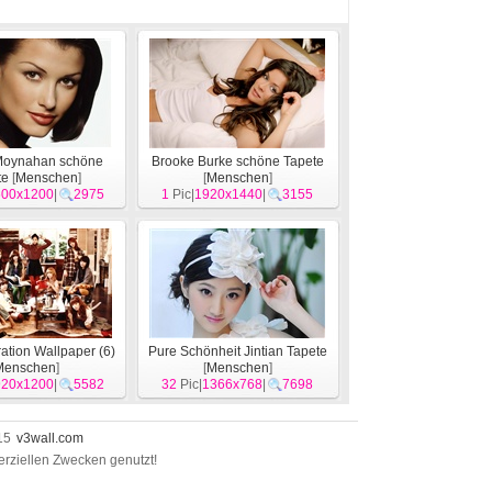
 Moynahan schöne
Brooke Burke schöne Tapete
te
[
Menschen
]
[
Menschen
]
600x1200
|
2975
1
Pic|
1920x1440
|
3155
ation Wallpaper (6)
Pure Schönheit Jintian Tapete
Menschen
]
[
Menschen
]
920x1200
|
5582
32
Pic|
1366x768
|
7698
015
v3wall.com
erziellen Zwecken genutzt!