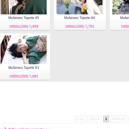
Mufanwu Tapete #5
Mufanwu Tapete #4
Mufan
1600x1200
|
459
1600x1200
|
701
1600
Mufanwu Tapete #1
1600x1200
|
681
Erste
Zurück
1
Nächste