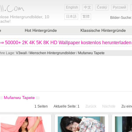
English
中文
Český
Русский
lose Hintergrundbilder, 10
日本語
繁體
Bilder-Suche
rache!
e
Hot Hintergründe
Klassische Hintergründe
⇒ 50000+ 2K 4K 5K 8K HD Wallpaper kostenlos herunterladen
Ihre Lage:
V3wall
/
Menschen Hintergrundbilder
/
Mufanwu Tapete
::: Mufanwu Tapete :::
1
Seiten
Aktuelle Seite:
1
Zurück
Nächste
Zu ein