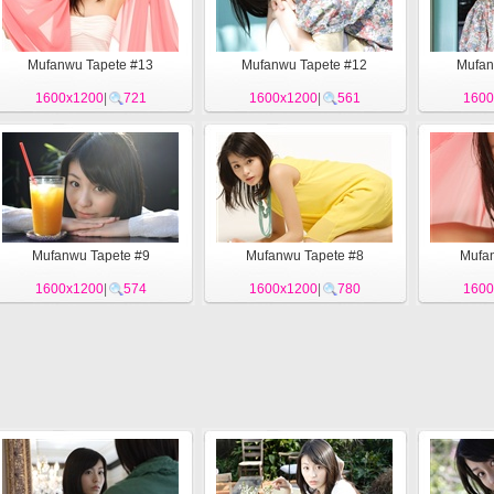
Mufanwu Tapete #13
Mufanwu Tapete #12
Mufan
1600x1200
|
721
1600x1200
|
561
1600
Mufanwu Tapete #9
Mufanwu Tapete #8
Mufan
1600x1200
|
574
1600x1200
|
780
1600