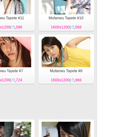
wu Tapete #11
Mufanwu Tapete #10
x1200
|
596
1600x1200
|
566
wu Tapete #7
Mufanwu Tapete #6
x1200
|
724
1600x1200
|
966