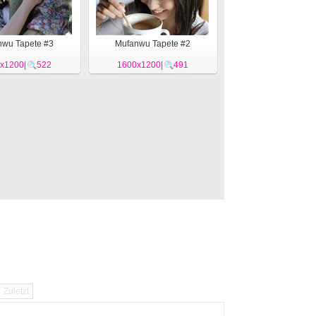
wu Tapete #3
Mufanwu Tapete #2
x1200
|
522
1600x1200
|
491
Zuletzt