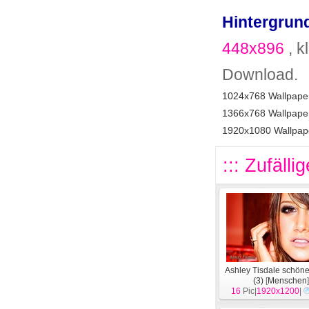
Hintergrund
448x896
, k
Download.
1024x768 Wallpaper
1366x768 Wallpaper
1920x1080 Wallpape
::: Zufälli
Ashley Tisdale schön
(3)
[
Menschen
16
Pic|
1920x1200
|