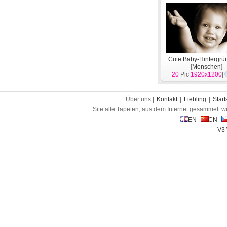
Cute Baby-Hintergrü
[
Menschen
]
20
Pic|
1920x1200
|
Über uns |
Kontakt
|
Liebling
|
Start
Site alle Tapeten, aus dem Internet gesammelt w
EN
CN
V3 