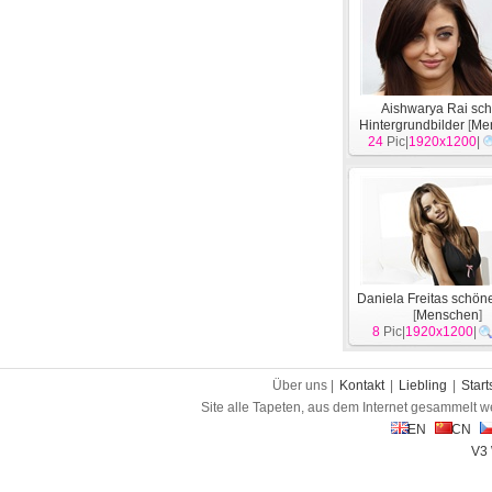
Aishwarya Rai sc
Hintergrundbilder
[
Me
24
Pic|
1920x1200
|
Daniela Freitas schön
[
Menschen
]
8
Pic|
1920x1200
|
Über uns |
Kontakt
|
Liebling
|
Start
Site alle Tapeten, aus dem Internet gesammelt w
EN
CN
V3 