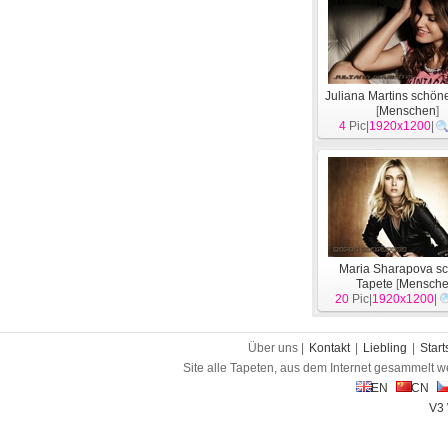
Juliana Martins schön
[
Menschen
]
4
Pic|
1920x1200
|
Maria Sharapova s
Tapete
[
Mensch
20
Pic|
1920x1200
|
Über uns |
Kontakt
|
Liebling
|
Start
Site alle Tapeten, aus dem Internet gesammelt w
EN
CN
V3 