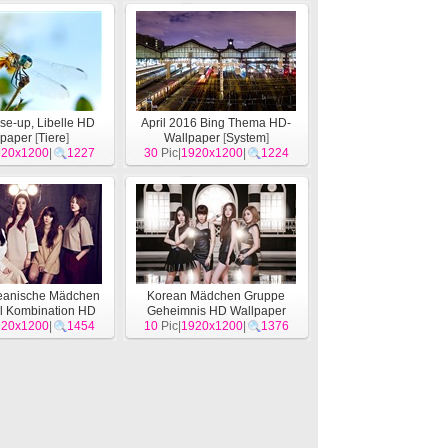
ose-up, Libelle HD
April 2016 Bing Thema HD-
lpaper
[
Tiere
]
Wallpaper
[
System
]
920x1200
|
1227
30
Pic|
1920x1200
|
1224
reanische Mädchen
Korean Mädchen Gruppe
ol Kombination HD
Geheimnis HD Wallpaper
per
920x1200
[
Menschen
|
1454
]
10
Pic|
1920x1200
[
Menschen
|
]
1376