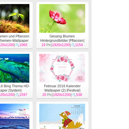
lumen und Pflanzen
Gesang Blumen
 Themen-Wallpaper
Hintergrundbilder
[
Pflanzen
]
920x1200
Pflanzen
]
|
1060
19
Pic|
1920x1200
|
1154
16 Bing Thema HD-
Februar 2016 Kalender
paper
[
System
]
Wallpaper (2)
[
Festival
]
920x1200
|
1597
20
Pic|
1920x1200
|
538