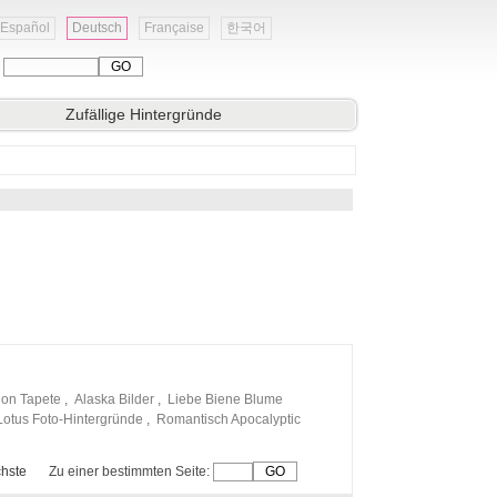
Español
Deutsch
Française
한국어
:
Zufällige Hintergründe
ion Tapete
,
Alaska Bilder
,
Liebe Biene Blume
Lotus Foto-Hintergründe
,
Romantisch Apocalyptic
hste
Zu einer bestimmten Seite: