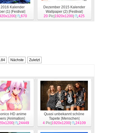
 2016 Kalender
Dezember 2015 Kalender
er (1)
[
Festival
]
Wallpaper (2)
[
Festival
]
920x1200
|
670
20
Pic|
1920x1200
|
425
184
Nächste
Zuletzt
onico HD anime
Quasi unbekannt schöne
pers
[
Animation
]
Tapete
[
Menschen
]
20x1200
|
24449
4
Pic|
1920x1200
|
24109