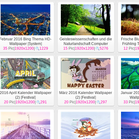
Februar 2016 Bing Thema HD-
Geisteswissenschaften und die
Frische B
Wallpaper
[
System
]
Naturlandschaft Computer
Frühling
35
Pic|
1920x1200
|
1229
15
Pic|
Tapeten
1920x1200
[
Landschaft
|
5276
]
12
Pic|
1
[
2016 April Kalender Wallpaper
März 2016 Kalender Wallpaper
Januar 20
(2)
[
Festival
]
(2)
[
Festival
]
Wall
20
Pic|
1920x1200
|
291
20
Pic|
1920x1200
|
297
33
Pic|
1