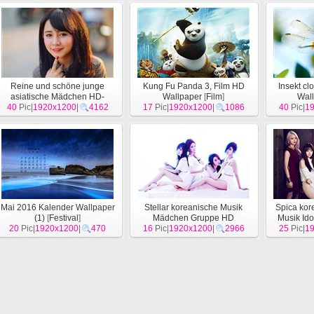
Reine und schöne junge
Kung Fu Panda 3, Film HD
Insekt cl
asiatische Mädchen HD-
Wallpaper
[
Film
]
Wal
40
Wallpaper Kollektion (1)
Pic|
1920x1200
|
4162
17
Pic|
1920x1200
|
1086
40
Pic|
1
[
Menschen
]
Mai 2016 Kalender Wallpaper
Stellar koreanische Musik
Spica ko
(1)
[
Festival
]
Mädchen Gruppe HD
Musik Id
20
Pic|
1920x1200
|
470
16
Wallpaper
Pic|
1920x1200
[
Menschen
|
2966
]
25
Wallpa
Pic|
1