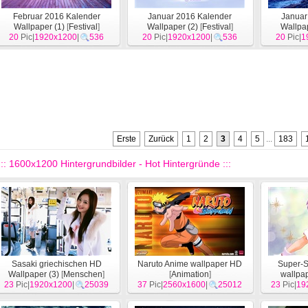
Februar 2016 Kalender
Januar 2016 Kalender
Januar
Wallpaper (1)
[
Festival
]
Wallpaper (2)
[
Festival
]
Wallpap
20
Pic|
1920x1200
|
536
20
Pic|
1920x1200
|
536
20
Pic|
1
Erste
Zurück
1
2
3
4
5
...
183
::: 1600x1200 Hintergrundbilder - Hot Hintergründe :::
Sasaki griechischen HD
Naruto Anime wallpaper HD
Super-S
Wallpaper (3)
[
Menschen
]
[
Animation
]
wallpa
23
Pic|
1920x1200
|
25039
37
Pic|
2560x1600
|
25012
23
Pic|
19