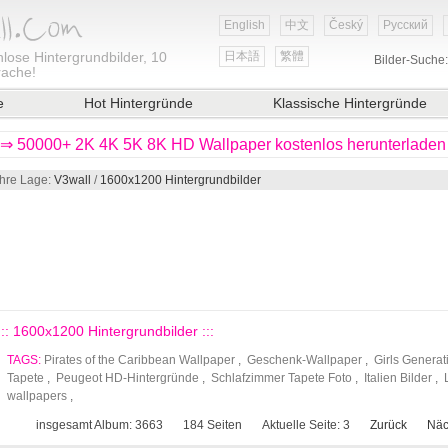
English
中文
Český
Русский
lose Hintergrundbilder, 10
日本語
繁體
Bilder-Suche
rache!
e
Hot Hintergründe
Klassische Hintergründe
⇒ 50000+ 2K 4K 5K 8K HD Wallpaper kostenlos herunterladen
Ihre Lage:
V3wall
/
1600x1200 Hintergrundbilder
::: 1600x1200 Hintergrundbilder :::
TAGS:
Pirates of the Caribbean Wallpaper
,
Geschenk-Wallpaper
,
Girls Generat
Tapete
,
Peugeot HD-Hintergründe
,
Schlafzimmer Tapete Foto
,
Italien Bilder
,
wallpapers
,
insgesamt Album: 3663
184
Seiten
Aktuelle Seite:
3
Zurück
Näc