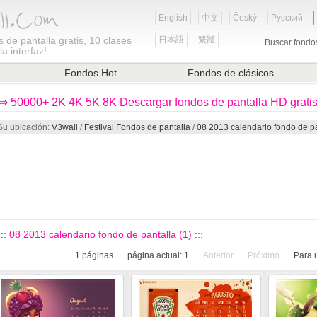
English
中文
Český
Русский
 de pantalla gratis, 10 clases
日本語
繁體
Buscar fondo
a interfaz!
Fondos Hot
Fondos de clásicos
⇒ 50000+ 2K 4K 5K 8K Descargar fondos de pantalla HD grati
Su ubicación:
V3wall
/
Festival Fondos de pantalla
/
08 2013 calendario fondo de pa
::: 08 2013 calendario fondo de pantalla (1) :::
1
páginas
página actual:
1
Anterior
Próximo
Para 