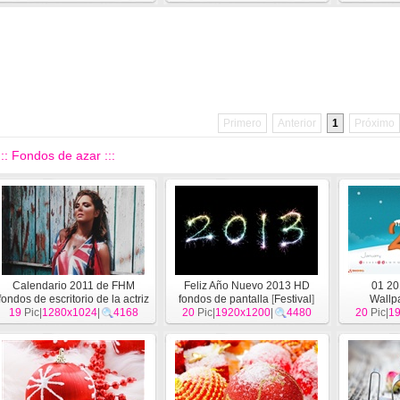
Primero
Anterior
1
Próximo
::: Fondos de azar :::
Calendario 2011 de FHM
Feliz Año Nuevo 2013 HD
01 20
fondos de escritorio de la actriz
fondos de pantalla
[
Festival
]
Wallp
19
Pic|
1280x1024
(1)
[
Festival
|
]
4168
20
Pic|
1920x1200
|
4480
20
Pic|
1