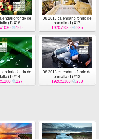
alendario fondo de
08 2013 calendario fondo de
talla (1) #18
pantalla (1) #17
x1080
|
169
1920x1080
|
235
alendario fondo de
08 2013 calendario fondo de
talla (1) #14
pantalla (1) #13
x1200
|
227
1920x1200
|
238