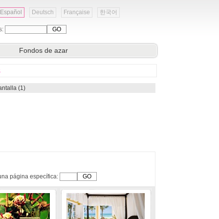
Español
Deutsch
Française
한국어
s:
Fondos de azar
s
ntalla (1)
una página específica: