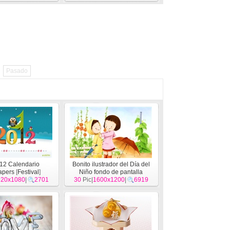
Pasado
12 Calendario
Bonito ilustrador del Día del
apers
[
Festival
]
Niño fondo de pantalla
920x1080
|
2701
30
Pic|
1600x1200
[
Festival
]
|
6919