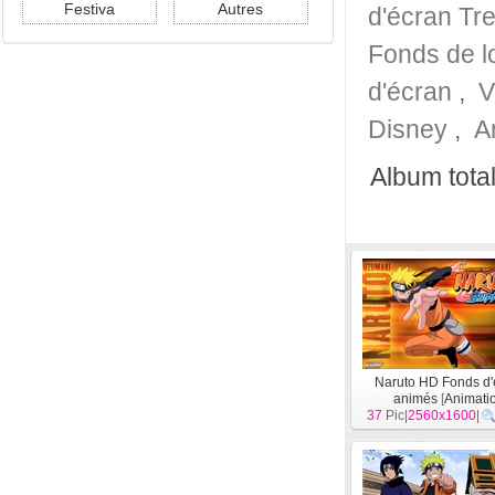
Festiva
Autres
d'écran Tr
Fonds de lo
d'écran
,
V
Disney
,
A
Album total
Naruto HD Fonds d'
animés
[
Animati
37
Pic|
2560x1600
|