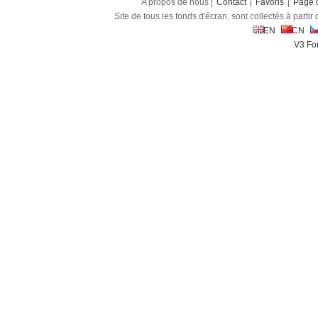
A propos de nous |
Contact
|
Favoris
|
Page d
Site de tous les fonds d'écran, sont collectés à partir d
EN
CN
V3 Fon