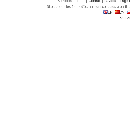
A propos de nous |
Contact
|
Favoris
|
Page d
Site de tous les fonds d'écran, sont collectés à partir d
EN
CN
V3 Fon