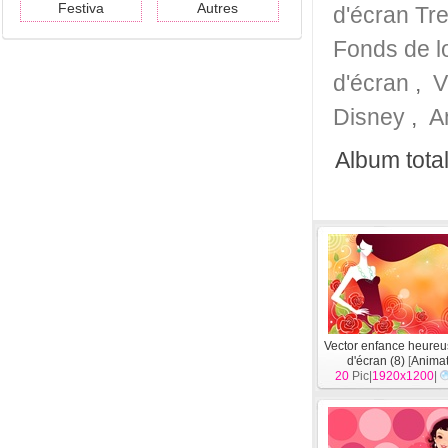
Festiva
Autres
d'écran Tr
Fonds de lo
d'écran
,
V
Disney
,
A
Album total
Vector enfance heure
d'écran (8)
[
Animat
20
Pic|
1920x1200
|