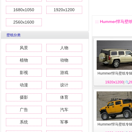
1680x1050
1920x1200
::: Hummer悍马壁纸
2560x1600
壁纸分类
风景
人物
植物
动物
影视
游戏
Hummer悍马壁纸专辑
1920x1200
|
2
动漫
设计
摄影
体育
广告
汽车
系统
军事
Hummer悍马壁纸专辑