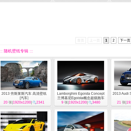
首页
上一页
1
2
下一页
::: 随机壁纸专辑 :::
2013 劳斯莱斯汽车 高清壁纸
Lamborghini Egoista Concept
2013 Aud
[
汽车
]
兰博基尼Egoista概念超级跑车
20
张|
1920x1200
|
2341
9
张|
1920x1200
高清壁纸
[
汽车
|
]
3480
21
张|
19