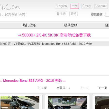
English
中文
Český
Русский
日本語
繁體
，10种界面语言！
壁纸搜索：
热门壁纸
经典壁纸
随
⇒ 50000+ 2K 4K 5K 8K 高清壁纸免费下载
您的位置：
V3壁纸站
/
汽车壁纸
/
Mercedes-Benz S63 AMG - 2010 奔驰
::: Mercedes-Benz S63 AMG - 2010 奔驰 :::
共
2
页
当前页：
1
上一页
下一页