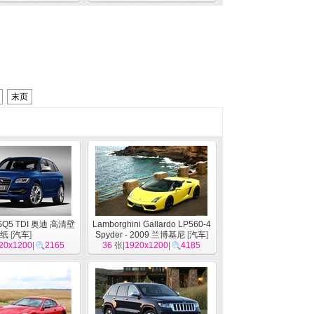
末页
i SQ5 TDI 奥迪 高清壁
Lamborghini Gallardo LP560-4
纸
[
汽车
]
Spyder - 2009 兰博基尼
[
汽车
]
20x1200
|
2165
36
张|
1920x1200
|
4185