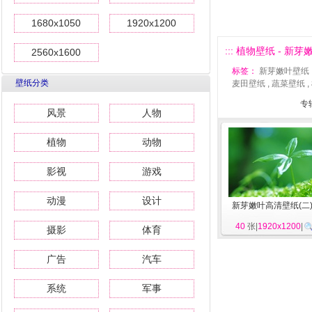
1680x1050
1920x1200
::: 植物壁纸 - 新芽嫩
2560x1600
标签：
新芽嫩叶壁纸
壁纸分类
麦田壁纸
,
蔬菜壁纸
,
专
风景
人物
植物
动物
影视
游戏
动漫
设计
新芽嫩叶高清壁纸(二
40
张|
1920x1200
|
摄影
体育
广告
汽车
系统
军事