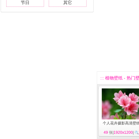
节日
其它
::: 植物壁纸 - 热门壁
个人花卉摄影高清壁
49
张|
1920x1200
|