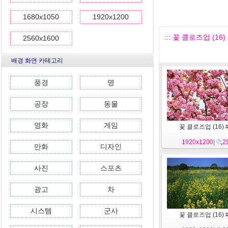
1680x1050
1920x1200
::: 꽃 클로즈업 (16) :
2560x1600
배경 화면 카테고리
풍경
명
공장
동물
영화
게임
꽃 클로즈업 (16) 
1920x1200
|
2
만화
디자인
사진
스포츠
광고
차
시스템
군사
꽃 클로즈업 (16) 