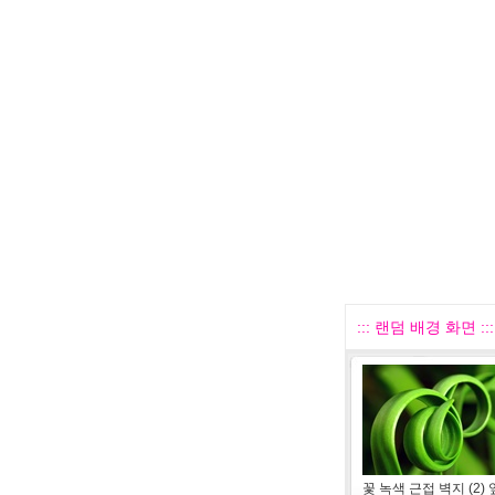
::: 랜덤 배경 화면 :::
꽃 녹색 근접 벽지 (2) 