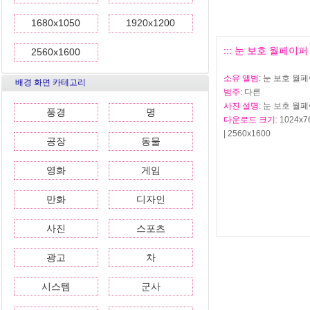
1680x1050
1920x1200
::: 눈 보호 월페이퍼 모
2560x1600
소유 앨범
: 눈 보호 월
배경 화면 카테고리
범주
: 다른
사진 설명
: 눈 보호 월페
풍경
명
다운로드 크기
: 1024x7
| 2560x1600
공장
동물
영화
게임
만화
디자인
사진
스포츠
광고
차
시스템
군사