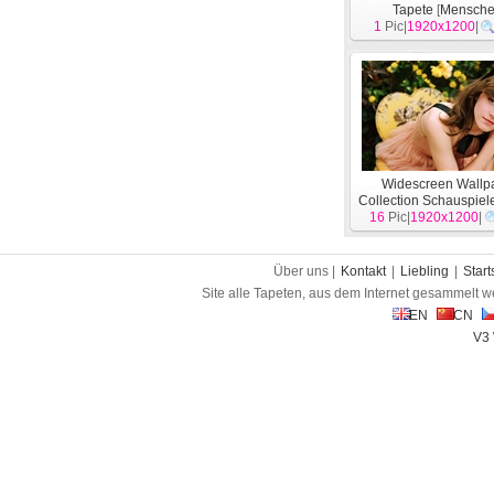
Tapete
[
Mensch
1
Pic|
1920x1200
|
Widescreen Wallp
Collection Schauspiele
16
Pic|
1920x1200
[
Menschen
|
]
Über uns |
Kontakt
|
Liebling
|
Start
Site alle Tapeten, aus dem Internet gesammelt w
EN
CN
V3 