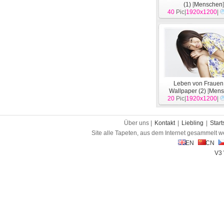
(1)
[
Menschen
40
Pic|
1920x1200
|
Leben von Fraue
Wallpaper (2)
[
Mens
20
Pic|
1920x1200
|
Über uns |
Kontakt
|
Liebling
|
Start
Site alle Tapeten, aus dem Internet gesammelt w
EN
CN
V3 