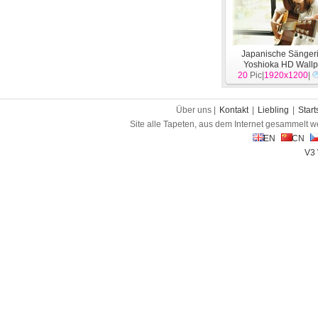
Japanische Sängeri
Yoshioka HD Wall
20
Pic|
1920x1200
[
Menschen
|
]
Über uns |
Kontakt
|
Liebling
|
Start
Site alle Tapeten, aus dem Internet gesammelt w
EN
CN
V3 