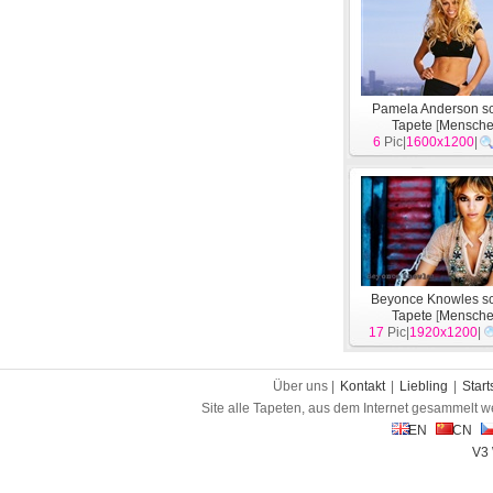
Pamela Anderson s
Tapete
[
Mensch
6
Pic|
1600x1200
|
Beyonce Knowles s
Tapete
[
Mensch
17
Pic|
1920x1200
|
Über uns |
Kontakt
|
Liebling
|
Start
Site alle Tapeten, aus dem Internet gesammelt w
EN
CN
V3 